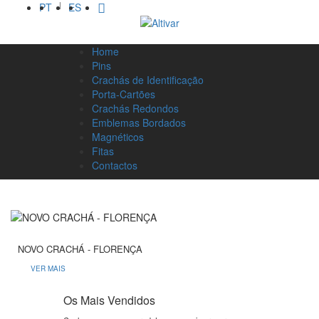
PT
|
ES
Home
Pins
Crachás de Identificação
Porta-Cartões
Crachás Redondos
Emblemas Bordados
Magnéticos
Fitas
Contactos
NOVO CRACHÁ - FLORENÇA
VER MAIS
Os Mais Vendidos