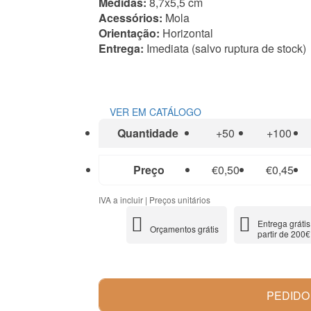
Medidas:
8,7x5,5 cm
Acessórios:
Mola
Orientação:
Horizontal
Entrega:
Imediata (salvo ruptura de stock)
VER EM CATÁLOGO
Quantidade
+50
+100
Preço
€0,50
€0,45
IVA a incluir | Preços unitários
Entrega grátis
Orçamentos grátis
partir de 200€
PEDIDO