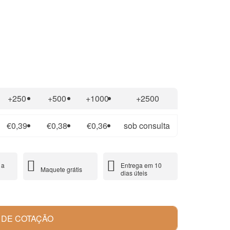
+250
+500
+1000
+2500
€0,39
€0,38
€0,36
sob consulta
 a
Entrega em 10
Maquete grátis
dias úteis
 DE COTAÇÃO