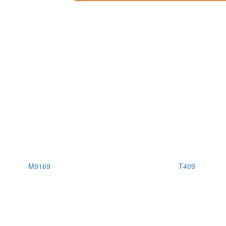
M9169
T409